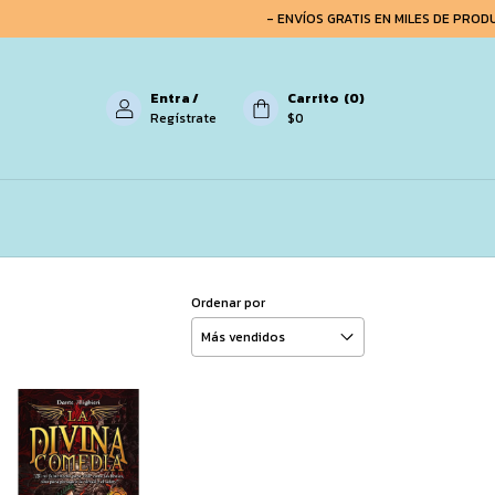
- ENVÍOS GRATIS EN MILES DE PRODUC
Entra
/
Carrito
(
0
)
Regístrate
$0
Ordenar por