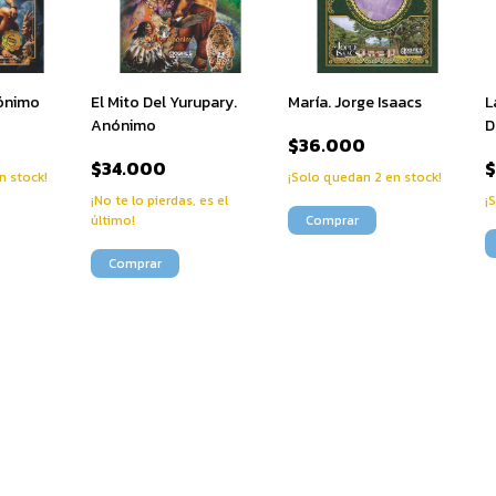
ónimo
El Mito Del Yurupary.
María. Jorge Isaacs
L
Anónimo
D
$36.000
$34.000
n stock!
¡Solo quedan
2
en stock!
¡No te lo pierdas, es el
¡
último!