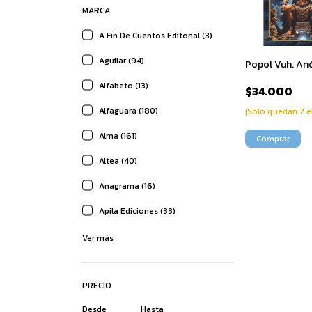
MARCA
A Fin De Cuentos Editorial (3)
Aguilar (94)
Popol Vuh. An
Alfabeto (13)
$34.000
Alfaguara (180)
¡Solo quedan
2
e
Alma (161)
Altea (40)
Anagrama (16)
Apila Ediciones (33)
Ver más
PRECIO
Desde
Hasta