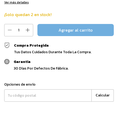
Ver más detalles
¡Solo quedan
2
en stock!
Compra Protegida
Tus Datos Cuidados Durante Toda La Compra.
Garantia
30 Días Por Defectos De Fábrica.
Entregas para el CP:
Cambiar CP
Opciones de envío
Calcular