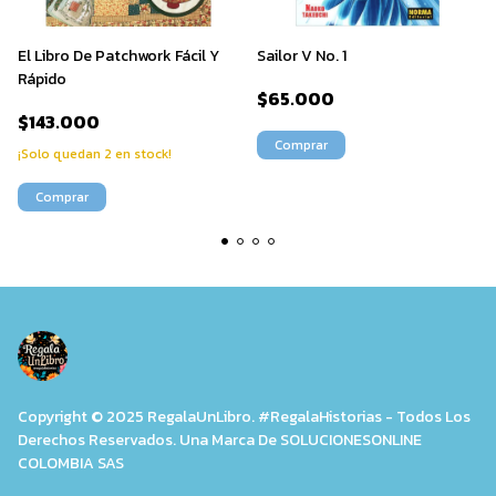
El Libro De Patchwork Fácil Y
Sailor V No. 1
Rápido
$65.000
$143.000
¡Solo quedan
2
en stock!
Copyright © 2025 RegalaUnLibro. #RegalaHistorias - Todos Los
Derechos Reservados. Una Marca De SOLUCIONESONLINE
COLOMBIA SAS