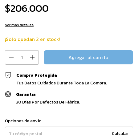
$206.000
Ver más detalles
¡Solo quedan
2
en stock!
Compra Protegida
Tus Datos Cuidados Durante Toda La Compra.
Garantia
30 Días Por Defectos De Fábrica.
Entregas para el CP:
Cambiar CP
Opciones de envío
Calcular