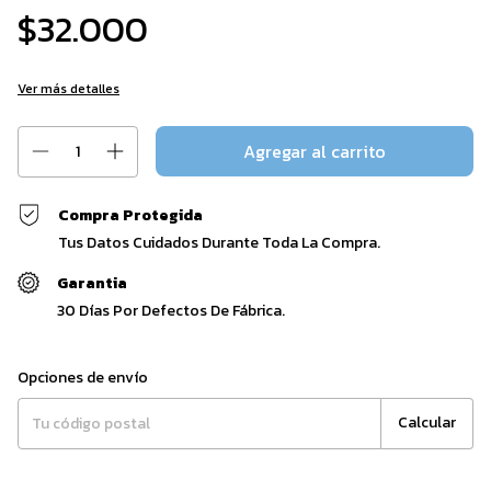
$32.000
Ver más detalles
Compra Protegida
Tus Datos Cuidados Durante Toda La Compra.
Garantia
30 Días Por Defectos De Fábrica.
Entregas para el CP:
Cambiar CP
Opciones de envío
Calcular