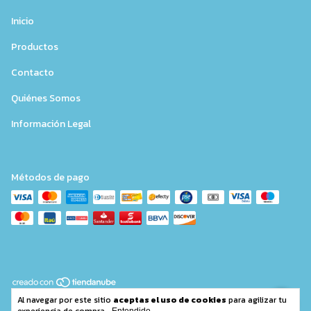
Inicio
Productos
Contacto
Quiénes Somos
Información Legal
Métodos de pago
Copyright regalaunlibro - 2026. Todos los derechos reservados.
Al navegar por este sitio
aceptas el uso de cookies
para agilizar tu