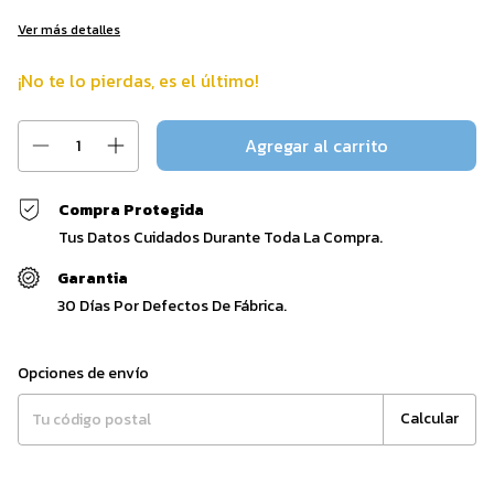
Ver más detalles
¡No te lo pierdas, es el último!
Compra Protegida
Tus Datos Cuidados Durante Toda La Compra.
Garantia
30 Días Por Defectos De Fábrica.
Entregas para el CP:
Cambiar CP
Opciones de envío
Calcular