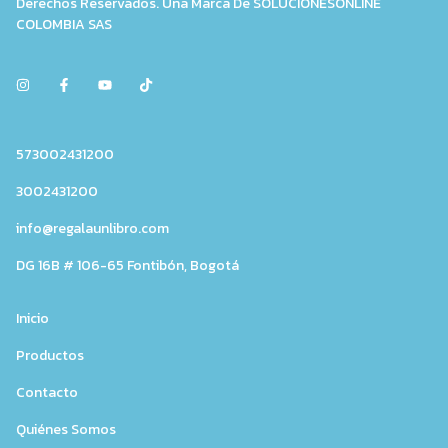
Derechos Reservados. Una Marca De SOLUCIONESONLINE
COLOMBIA SAS
573002431200
3002431200
info@regalaunlibro.com
DG 16B # 106-65 Fontibón, Bogotá
Inicio
Productos
Contacto
Quiénes Somos