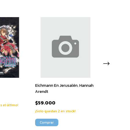
Eichmann En Jerusalén. Hannah
Ajin Semihuman
Arendt
$65.000
$59.000
es el último!
¡No te lo pierdas, 
¡Solo quedan
2
en stock!