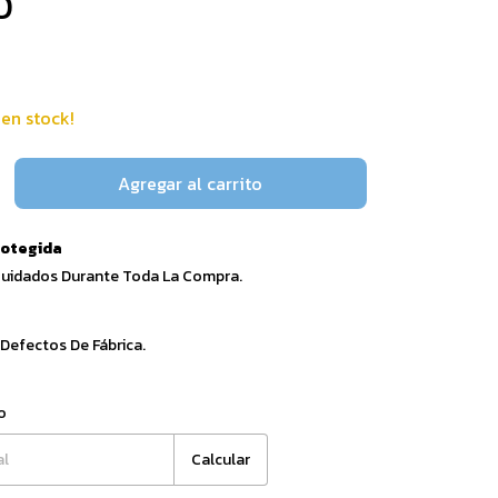
0
en stock!
otegida
Cuidados Durante Toda La Compra.
 Defectos De Fábrica.
Cambiar CP
o
Calcular