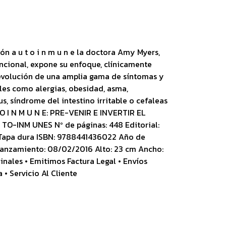
ón a u t o i n m u n e la doctora Amy Myers,
uncional, expone su enfoque, clínicamente
a evolución de una amplia gama de síntomas y
les como alergias, obesidad, asma,
s, síndrome del intestino irritable o cefaleas
O I N M U N E: PRE-VENIR E INVERTIR EL
-INM UNES Nº de páginas: 448 Editorial:
Tapa dura ISBN: 9788441436022 Año de
 lanzamiento: 08/02/2016 Alto: 23 cm Ancho:
inales • Emitimos Factura Legal • Envíos
• Servicio Al Cliente