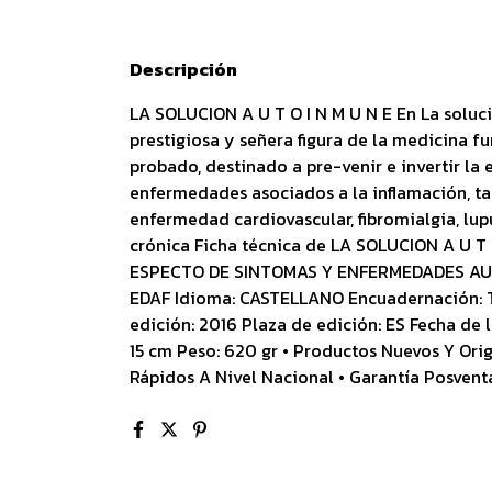
Descripción
LA SOLUCION A U T O I N M U N E En La soluci
prestigiosa y señera figura de la medicina f
probado, destinado a pre-venir e invertir l
enfermedades asociados a la inflamación, ta
enfermedad cardiovascular, fibromialgia, lupu
crónica Ficha técnica de LA SOLUCION A U T 
ESPECTO DE SINTOMAS Y ENFERMEDADES AU TO
EDAF Idioma: CASTELLANO Encuadernación: 
edición: 2016 Plaza de edición: ES Fecha de
15 cm Peso: 620 gr • Productos Nuevos Y Orig
Rápidos A Nivel Nacional • Garantía Posventa 