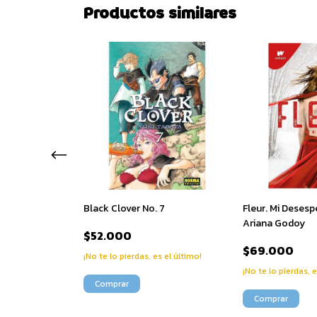
Productos similares
eberías Saber
Black Clover No. 7
Fleur. Mi Desesp
es
Ariana Godoy
$52.000
$69.000
¡No te lo pierdas, es el último!
stock!
¡No te lo pierdas, e