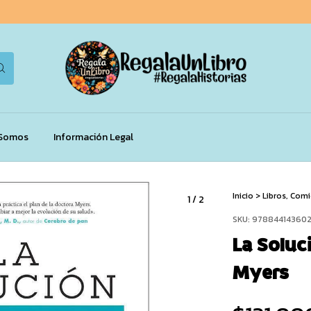
 Somos
Información Legal
Inicio
>
Libros, Com
1
/
2
SKU:
97884414360
La Solu
Myers