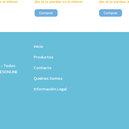
s el último!
¡No te lo pierdas, es el último!
¡No te lo pierdas, 
Inicio
Productos
 - Todos
Contacto
NESONLINE
Quiénes Somos
Información Legal