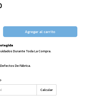
0
otegida
Cuidados Durante Toda La Compra.
 Defectos De Fábrica.
Cambiar CP
o
Calcular