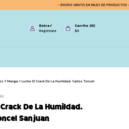
- ENVÍOS GRATIS EN MILES DE PRODUCTOS -
-
Entra
/
Carrito
(
0
)
Regístrate
$0
ics Y Manga
>
Lucho El Crack De La Humildad. Carlos Toncel
62
 Crack De La Humildad.
oncel Sanjuan