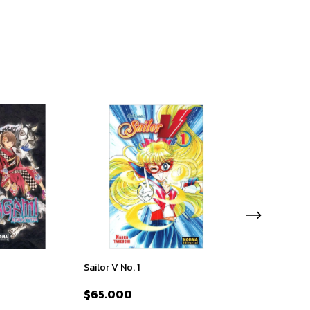
Sailor V No. 1
Fleur. Mi Deses
Ariana Godoy
$65.000
$69.000