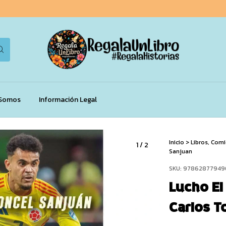
 Somos
Información Legal
Inicio
>
Libros, Com
1
/
2
Sanjuan
SKU:
97862877949
Lucho El
Carlos T