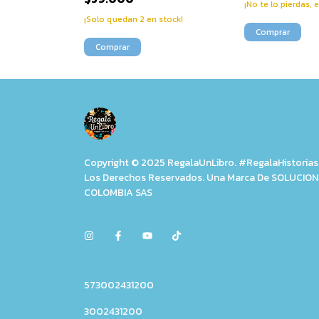
¡No te lo pierdas, e
¡Solo quedan
2
en stock!
Copyright © 2025 RegalaUnLibro. #RegalaHistorias
Los Derechos Reservados. Una Marca De SOLUCIO
COLOMBIA SAS
573002431200
3002431200