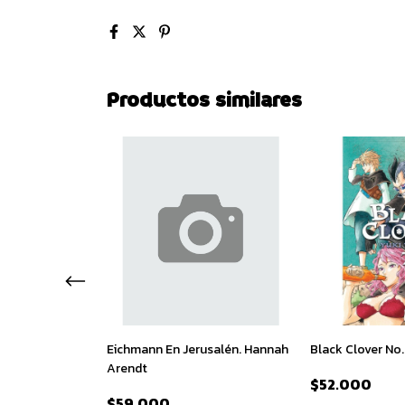
Productos similares
 Serie Completa.
Eichmann En Jerusalén. Hannah
Black Clover No.
owling
Arendt
$52.000
$59.000