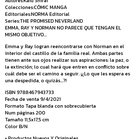
Autores:Kaiu Shirai
Colecciones:CÓMIC MANGA
Editoriales:NORMA Editorial
Series:THE PROMISED NEVERLAND
EMMA, RAY Y NORMAN NO PARECE QUE TENGAN EL
MISMO OBJETIVO...
Emma y Ray logran reencontrarse con Norman en el
interior del castillo de la familia real. Ambas partes
tienen ante sus ojos realizar sus aspiraciones: la paz, o
la extinción; lo cual hará que entren en conflicto sobre
cuál debe ser el camino a seguir. ¡¿Lo que les espera es
una despedida, o quizás…?!
ISBN 9788467943733
Fecha de venta 9/4/2021
Formato Tapa blanda con sobrecubierta
Num páginas 200
Tamaño 11,5x17,5 cm
Color B/N
• Productos Nuevos Y Originales