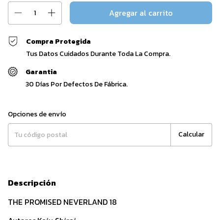
Compra Protegida
Tus Datos Cuidados Durante Toda La Compra.
Garantia
30 Días Por Defectos De Fábrica.
Entregas para el CP:
Cambiar CP
Opciones de envío
Calcular
Descripción
THE PROMISED NEVERLAND 18