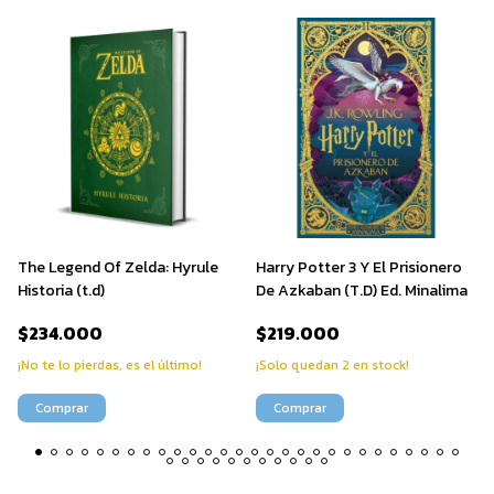
The Legend Of Zelda: Hyrule
Harry Potter 3 Y El Prisionero
Historia (t.d)
De Azkaban (T.D) Ed. Minalima
$234.000
$219.000
¡No te lo pierdas, es el último!
¡Solo quedan
2
en stock!