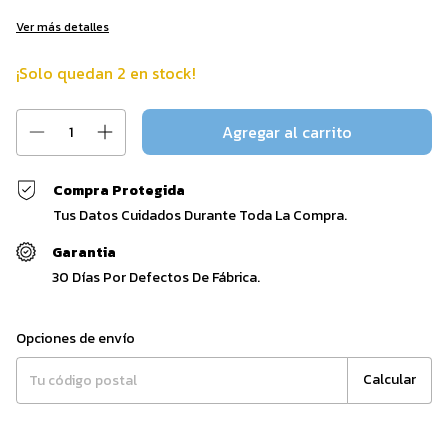
Ver más detalles
¡Solo quedan
2
en stock!
Compra Protegida
Tus Datos Cuidados Durante Toda La Compra.
Garantia
30 Días Por Defectos De Fábrica.
Entregas para el CP:
Cambiar CP
Opciones de envío
Calcular